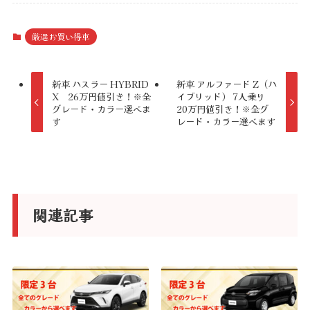
l
t
厳選お買い得車
e
r
新車 ハスラー HYBRID
新車 アルファード Z（ハ
X 26万円値引き！※全
イブリッド） 7人乗り
n
グレード・カラー選べま
20万円値引き！※全グ
a
す
レード・カラー選べます
t
i
v
e
関連記事
: