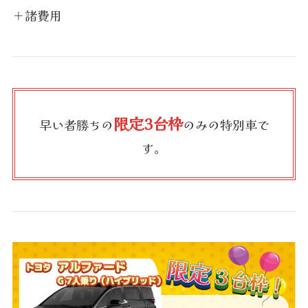
＋諸費用
限定3台枠
早い者勝ちの
のみの特別車で
す。