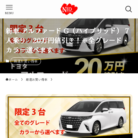
MENU
新車 アルファード G（ハイブリッド） 7
人乗り 20万円値引き！※全グレード・
カラー選べます
厳選お買い得車
ホーム
厳選お買い得車