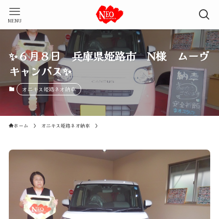
MENU
✨６月８日 兵庫県姫路市 N様 ムーヴ
キャンバス✨
オニキス姫路ネオ納車
ホーム
オニキス姫路ネオ納車