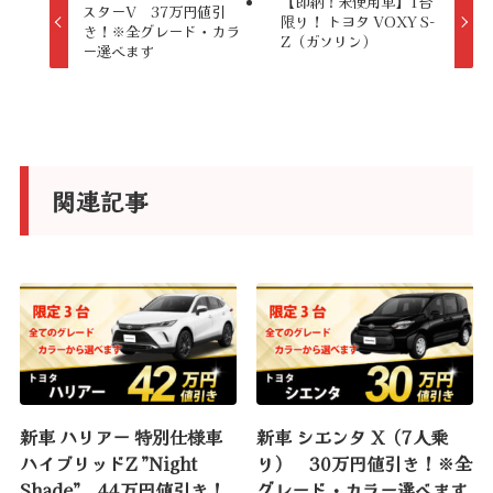
【即納！未使用車】1台
スターV 37万円値引
n
限り！ トヨタ VOXY S-
き！※全グレード・カラ
Z（ガソリン）
a
ー選べます
t
i
v
e
関連記事
:
新車 ハリアー 特別仕様車
新車 シエンタ X（7人乗
ハイブリッドZ ”Night
り） 30万円値引き！※全
Shade” 44万円値引き！
グレード・カラー選べます