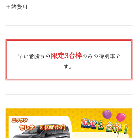
＋諸費用
限定3台枠
早い者勝ちの
のみの特別車で
す。