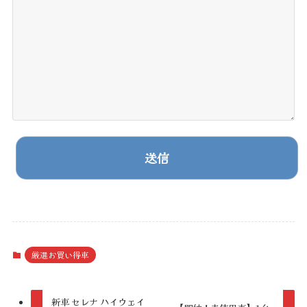
A
l
t
厳選お買い得車
e
r
新車 セレナ ハイウェイ