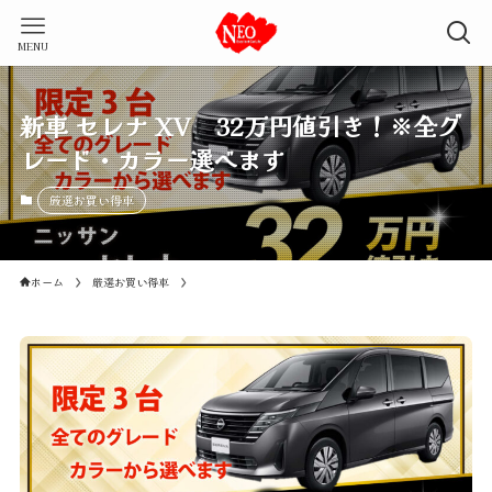
MENU
新車 セレナ XV 32万円値引き！※全グ
レード・カラー選べます
厳選お買い得車
ホーム
厳選お買い得車