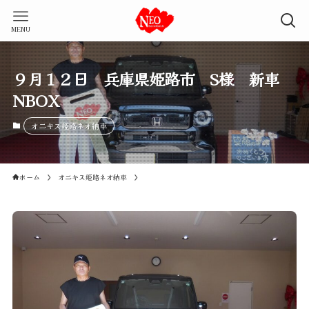
MENU
９月１２日 兵庫県姫路市 S様 新車
NBOX
オニキス姫路ネオ納車
ホーム
オニキス姫路ネオ納車