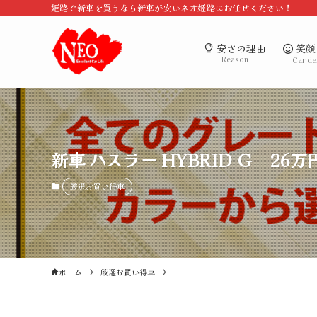
姫路で新車を買うなら新車が安いネオ姫路にお任せください！
笑顔
安さの理由
Reason
Car de
新車 ハスラー HYBRID Ｇ 
厳選お買い得車
ホーム
厳選お買い得車