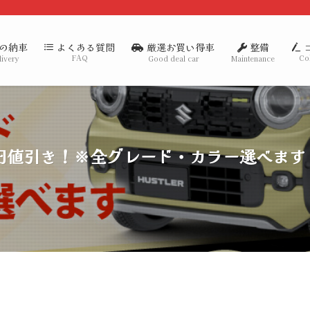
の納車
厳選お買い得車
整備
よくある質問
FAQ
Co
livery
Good deal car
Maintenance
26万円値引き！※全グレード・カラー選べます