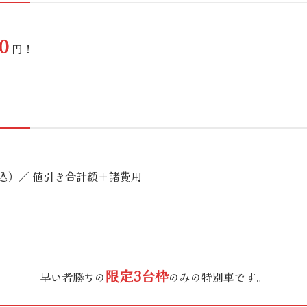
0
円！
込）／ 値引き合計額＋諸費用
限定3台枠
早い者勝ちの
のみの特別車です。