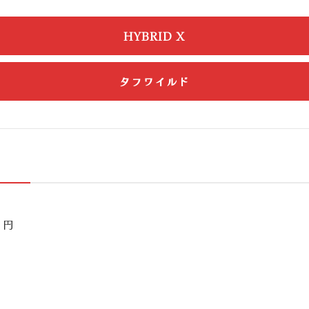
HYBRID X
タフワイルド
円