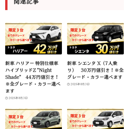
関連記事
:
新車 ハリアー 特別仕様車
新車 シエンタ X（7人乗
ハイブリッドZ ”Night
り） 30万円値引き！※全
Shade” 44万円値引き！
グレード・カラー選べます
※全グレード・カラー選べ
2026年8月3日
ます
2026年8月3日