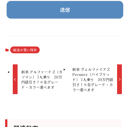
A
l
t
厳選お買い得車
e
r
新車 ヴェルファイア Z
新車 アルファード Z（ガ
Premier（ハイブリッ
n
ソリン） 7人乗り 20万
ド） 7人乗り 20万円値
円値引き！※全グレー
a
引き！※全グレード・カ
ド・カラー選べます
ラー選べます
t
i
v
e