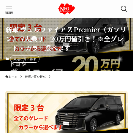
MENU
新車 ヴェルファイア Z Premier（ガソリ
ン） 7人乗り 20万円値引き！※全グレ
ード・カラー選べます
厳選お買い得車
ホーム
厳選お買い得車