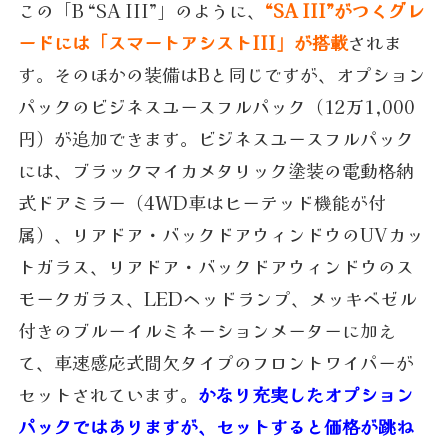
この「B “SA III”」のように、
“SA III”がつくグレ
ードには「スマートアシストIII」が搭載
されま
す。そのほかの装備はBと同じですが、オプション
パックのビジネスユースフルパック（​​12万1,000
円）が追加できます。ビジネスユースフルパック
には、ブラックマイカメタリック塗装の電動格納
式ドアミラー（4WD車はヒーテッド機能が付
属）、リアドア・バックドアウィンドウのUVカッ
トガラス、リアドア・バックドアウィンドウのス
モークガラス、LEDヘッドランプ、メッキベゼル
付きのブルーイルミネーションメーターに加え
て、車速感応式間欠タイプのフロントワイパーが
セットされています。
かなり充実したオプション
パックではありますが、セットすると価格が跳ね