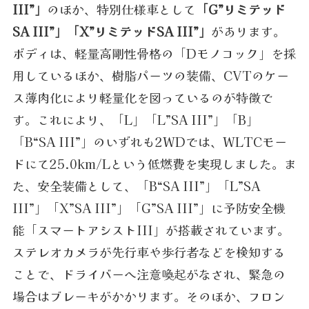
III”」
のほか、特別仕様車として
「G”リミテッド
SA III”」「X”リミテッドSA III”」
があります。
ボディは、軽量高剛性骨格の「Dモノコック」を採
用しているほか、樹脂パーツの装備、CVTのケー
ス薄肉化により軽量化を図っているのが特徴で
す。これにより、「L」「L”SA III”」「B」
「B“SA III”」のいずれも2WDでは、WLTCモー
ドにて25.0km/Lという低燃費を実現しました。ま
た、安全装備として、「B“SA III”」「L”SA
III”」「X”SA III”」「G”SA III”」に予防安全機
能「スマートアシストIII」が搭載されています。
ステレオカメラが先行車や歩行者などを検知する
ことで、ドライバーへ注意喚起がなされ、緊急の
場合はブレーキがかかります。そのほか、フロン