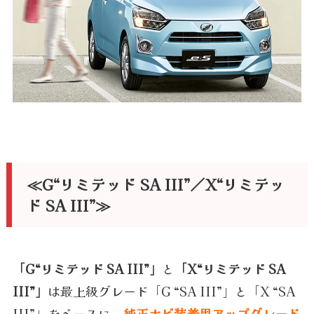
≪G“リミテッド SA III”／X“リミテッ
ド SA III”≫
「G“リミテッド SA III”」
と
「X“リミテッド SA
III”」
は最上級グレード「G “SA III”」と「X “SA
III”」をベースに、
純正ナビ装着用アップグレード