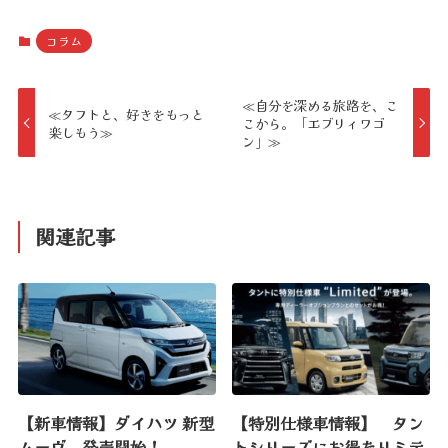
コラム
≪自分を深める旅路を、こ
≪タフトと、好きをもっと
こから。「エブリィワゴ
楽しもう≫
ン」≫
関連記事
【新車情報】ダイハツ 新型
【特別仕様車情報】 タン
ムーヴ 発売開始！
トシリーズにお得なリミテ