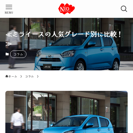
MENU
≪ミライースの人気グレード別に比較！
≫
コラム
ホーム
コラム