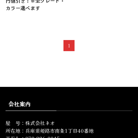
円値引き！※全グレード・
カラー選べます
1
会社案内
屋 号：株式会社ネオ
所在地：
兵庫県姫路市南条1丁目40番地