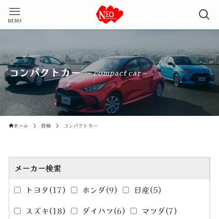
MENU
コンパクトカー
– compact car –
ホーム
投稿
コンパクトカー
メーカー検索
トヨタ
(17)
ホンダ
(9)
日産
(5)
スズキ
(18)
ダイハツ
(6)
マツダ
(7)