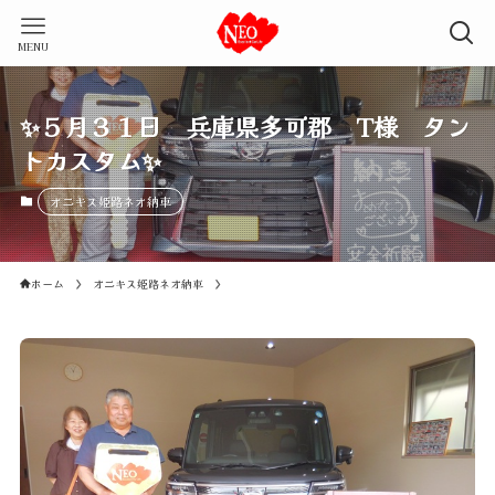
MENU
✨５月３１日 兵庫県多可郡 T様 タン
トカスタム✨
オニキス姫路ネオ納車
ホーム
オニキス姫路ネオ納車