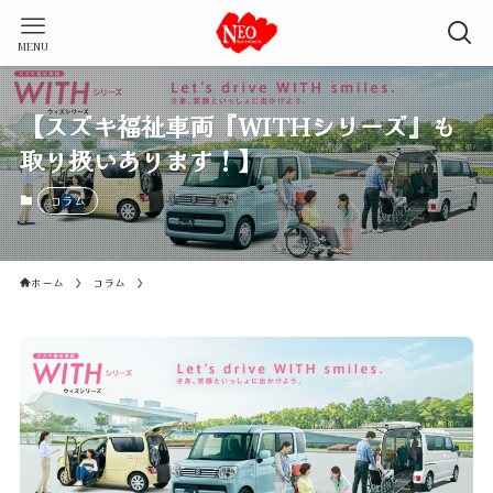
MENU
【スズキ福祉車両『WITHシリーズ』も
取り扱いあります！】
コラム
ホーム
コラム