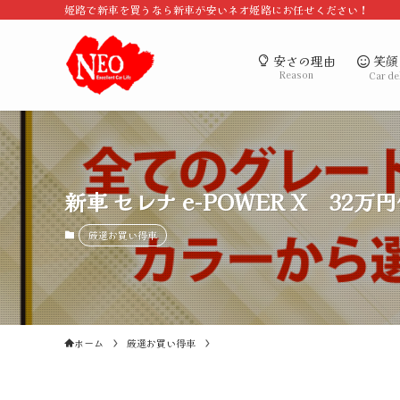
姫路で新車を買うなら新車が安いネオ姫路にお任せください！
笑顔
安さの理由
Reason
Car de
新車 セレナ e-POWER X 3
厳選お買い得車
ホーム
厳選お買い得車