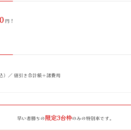
0
円！
込）／ 値引き合計額＋諸費用
限定3台枠
早い者勝ちの
のみの特別車です。