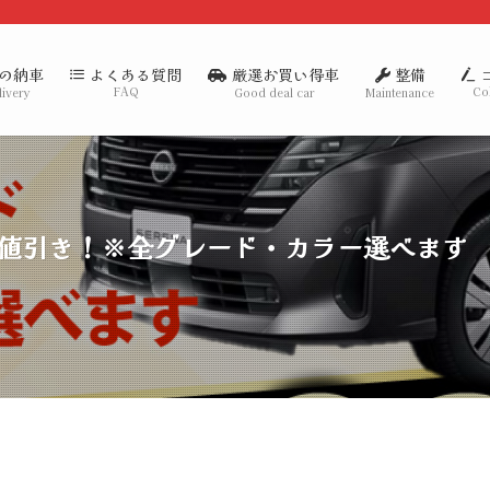
の納車
厳選お買い得車
整備
よくある質問
FAQ
Co
livery
Good deal car
Maintenance
2万円値引き！※全グレード・カラー選べます