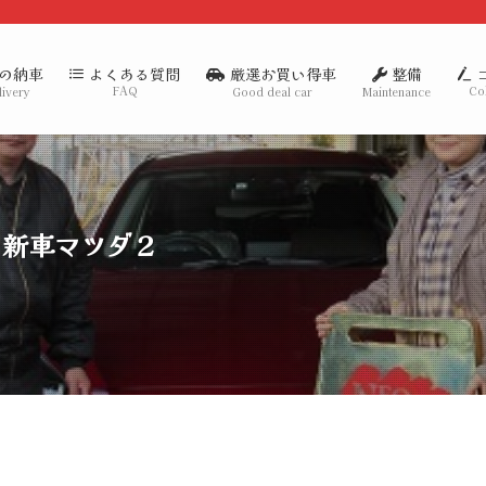
の納車
厳選お買い得車
整備
よくある質問
FAQ
Co
livery
Good deal car
Maintenance
 新車マツダ２