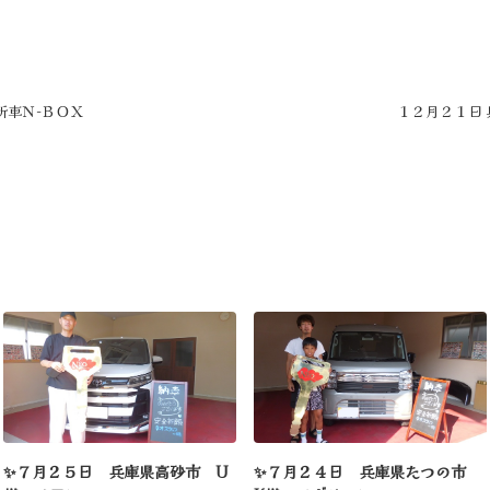
新車Ｎ-ＢＯＸ
１２月２１日 
✨７月２５日 兵庫県高砂市 U
✨７月２４日 兵庫県たつの市