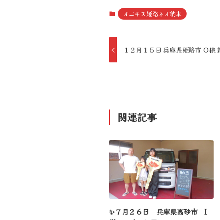
オニキス姫路ネオ納車
１２月１５日 兵庫県姫路市 Ｏ様 
関連記事
✨７月２６日 兵庫県高砂市 I