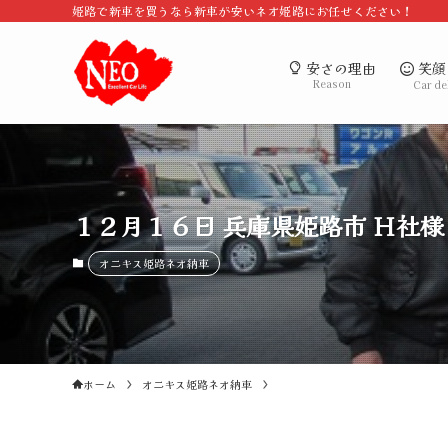
姫路で新車を買うなら新車が安いネオ姫路にお任せください！
笑顔
安さの理由
Reason
Car de
１２月１６日 兵庫県姫路市 Ｈ社様
オニキス姫路ネオ納車
ホーム
オニキス姫路ネオ納車