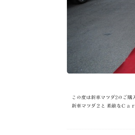
この度は新車マツダ2のご購
新車マツダ２と 素敵なＣａ