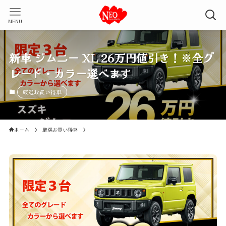
MENU
新車 ジムニー XL 26万円値引き！※全グ
レード・カラー選べます
厳選お買い得車
ホーム
厳選お買い得車