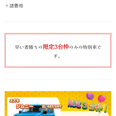
＋諸費用
限定3台枠
早い者勝ちの
のみの特別車で
す。