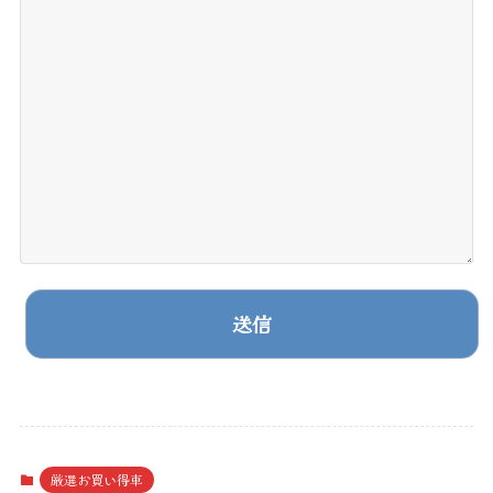
A
l
t
厳選お買い得車