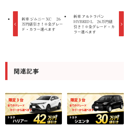
e
r
新車 アルトラパン
新車 ジムニー XC 26
HYBRID L 26万円値
n
万円値引き！※全グレー
引き！※全グレード・カ
ド・カラー選べます
a
ラー選べます
t
i
v
e
関連記事
: