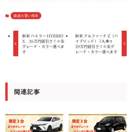
l
t
厳選お買い得車
e
r
新車 ハスラー HYBRID
新車 アルファード Z（ハ
X 26万円値引き！※全
イブリッド） 7人乗り
n
グレード・カラー選べま
20万円値引き！※全グ
a
す
レード・カラー選べます
t
i
v
e
関連記事
: