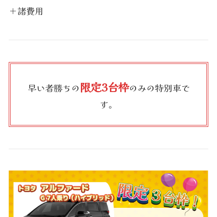
＋諸費用
限定3台枠
早い者勝ちの
のみの特別車で
す。