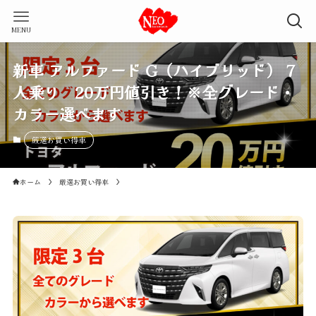
MENU
新車 アルファード G（ハイブリッド） 7
人乗り 20万円値引き！※全グレード・
カラー選べます
厳選お買い得車
ホーム
厳選お買い得車