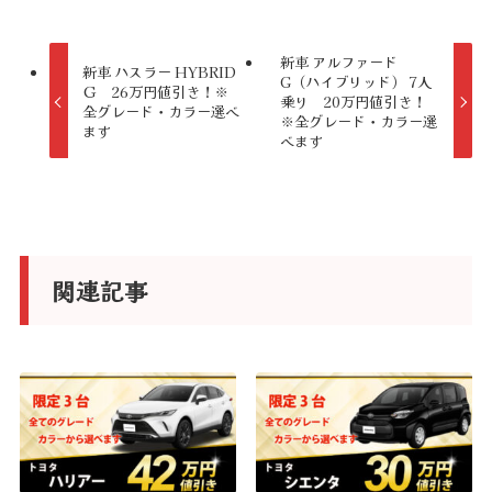
e
r
新車 アルファード
新車 ハスラー HYBRID
G（ハイブリッド） 7人
n
Ｇ 26万円値引き！※
乗り 20万円値引き！
全グレード・カラー選べ
a
※全グレード・カラー選
ます
べます
t
i
v
e
関連記事
: