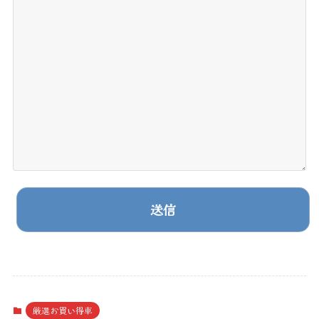
A
l
t
厳選お買い得車