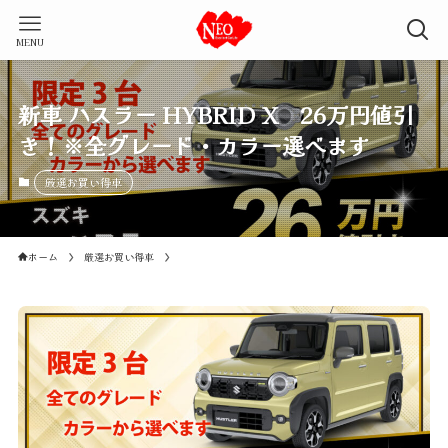
MENU
新車 ハスラー HYBRID X 26万円値引
き！※全グレード・カラー選べます
厳選お買い得車
ホーム
厳選お買い得車