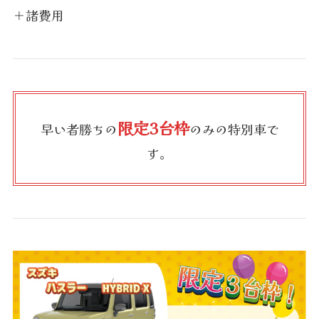
＋諸費用
限定3台枠
早い者勝ちの
のみの特別車で
す。