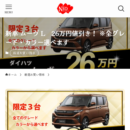
MENU
新車 ムーヴ L 26万円値引き！ ※全グレ
ード・カラー選べます
厳選お買い得車
ホーム
厳選お買い得車