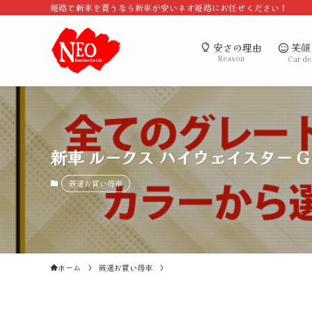
姫路で新車を買うなら新車が安いネオ姫路にお任せください！
笑顔
安さの理由
Reason
Car de
新車 ルークス ハイウェイスター 
厳選お買い得車
ホーム
厳選お買い得車