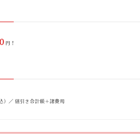
0
円！
込）／ 値引き合計額＋諸費用