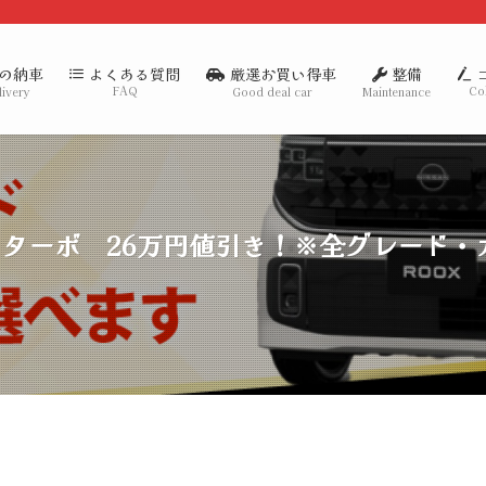
の納車
厳選お買い得車
整備
よくある質問
FAQ
Co
livery
Good deal car
Maintenance
G ターボ 26万円値引き！※全グレード