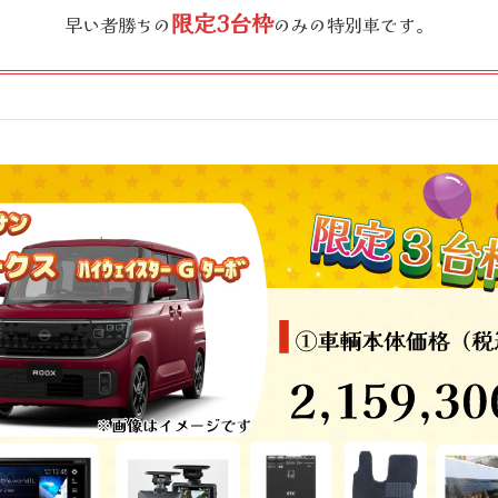
限定3台枠
早い者勝ちの
のみの特別車です。