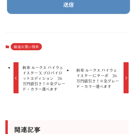
A
l
t
厳選お買い得車
e
r
新車 ルークス ハイウェ
新車 ルークス ハイウェ
イスター X プロパイロ
n
イスター G ターボ 26
ットエディション 26
万円値引き！※全グレー
a
万円値引き！※全グレー
ド・カラー選べます
ド・カラー選べます
t
i
v
e
関連記事
: