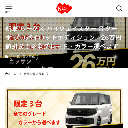
MENU
新車 ルークス ハイウェイスター G ター
ボ プロパイロットエディション 26万円
値引き！※全グレード・カラー選べます
厳選お買い得車
ホーム
厳選お買い得車