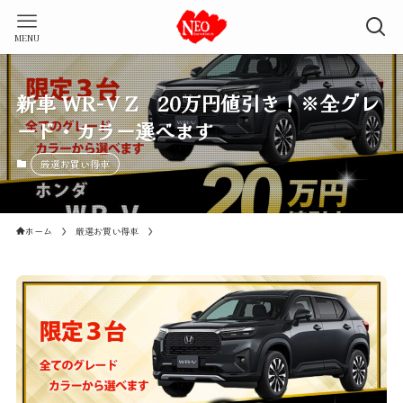
MENU
新車 WR-V Z 20万円値引き！※全グレ
ード・カラー選べます
厳選お買い得車
ホーム
厳選お買い得車