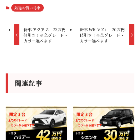
t
厳選お買い得車
e
r
新車 アクア Z 23万円
新車 WR-V Z+ 20万円
値引き！※全グレード・
値引き！※全グレード・
n
カラー選べます
カラー選べます
a
t
i
v
関連記事
e
: