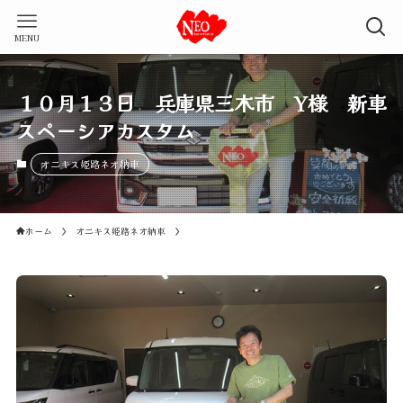
MENU
１０月１３日 兵庫県三木市 Y様 新車
スペーシアカスタム
オニキス姫路ネオ納車
ホーム
オニキス姫路ネオ納車