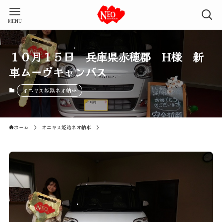
MENU
１０月１５日 兵庫県赤穂郡 H様 新
車ムーヴキャンバス
オニキス姫路ネオ納車
ホーム
オニキス姫路ネオ納車