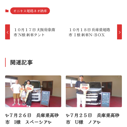
オニキス姫路ネオ納車
１０月１７日 大阪府泉南
１０月１８日 兵庫県姫路
市 Ｎ様 新車タント
市 Ｉ様 新車Ｎ-ＢＯＸ
関連記事
✨７月２６日 兵庫県高砂
✨７月２５日 兵庫県高砂
市 I様 スペーシア✨
市 U様 ノア✨