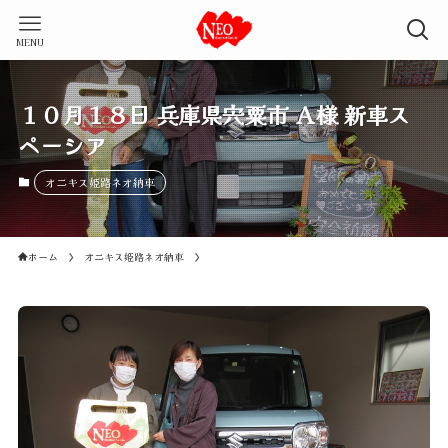
MENU
１０月１８日 兵庫県宍粟市 Ａ様 新車ス
ペーシア
オニキス姫路ネオ納車
ホーム
オニキス姫路ネオ納車