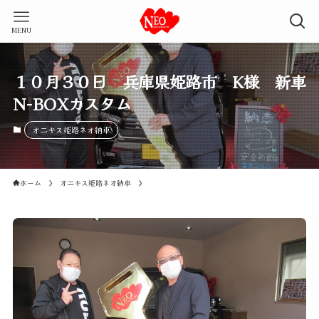
MENU
１０月３０日 兵庫県姫路市 K様 新車
N-BOXカスタム
オニキス姫路ネオ納車
ホーム
オニキス姫路ネオ納車