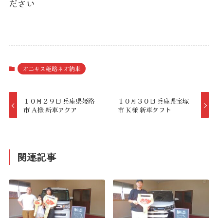
ださい
オニキス姫路ネオ納車
１０月２９日 兵庫県姫路
１０月３０日 兵庫県宝塚
市 Ａ様 新車アクア
市 Ｋ様 新車タフト
関連記事