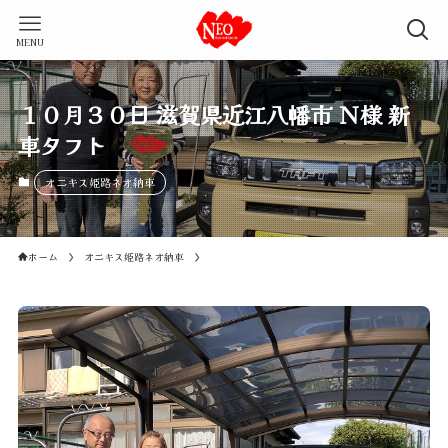
MENU
１０月３０日 滋賀県近江八幡市 Ｎ様 新
車タフト
オニキス姫路ネオ納車
ホーム
オニキス姫路ネオ納車