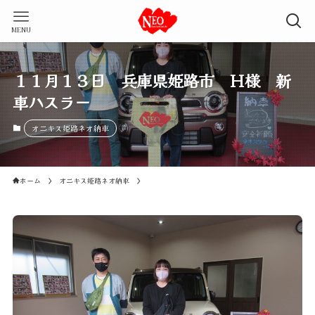
MENU
１１月１３日 兵庫県姫路市 Ｈ様 新
車ハスラー
オニキス姫路ネオ納車
ホーム
オニキス姫路ネオ納車