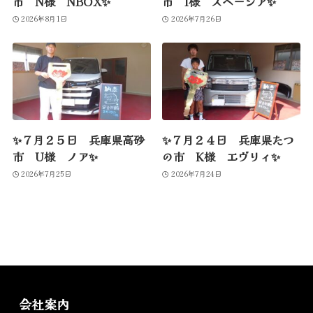
市 N様 NBOX✨
市 I様 スペーシア✨
2026年8月1日
2026年7月26日
✨７月２５日 兵庫県高砂
✨７月２４日 兵庫県たつ
市 U様 ノア✨
の市 K様 エヴリィ✨
2026年7月25日
2026年7月24日
会社案内