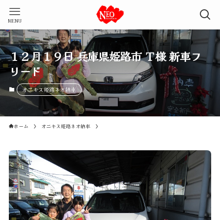
MENU
１２月１９日 兵庫県姫路市 Ｔ様 新車フ
リード
オニキス姫路ネオ納車
ホーム
オニキス姫路ネオ納車