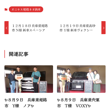
オニキス姫路ネオ納車
１２月１８日 兵庫県姫路
１２月１９日 兵庫県高砂
市 Ｎ様 新車スペーシア
市 Ｙ様 新車ヴォクシー
関連記事
✨８月９日 兵庫県姫路
✨８月９日 兵庫県宍粟
市 Y様 ノア✨
市 T様 VOXY✨