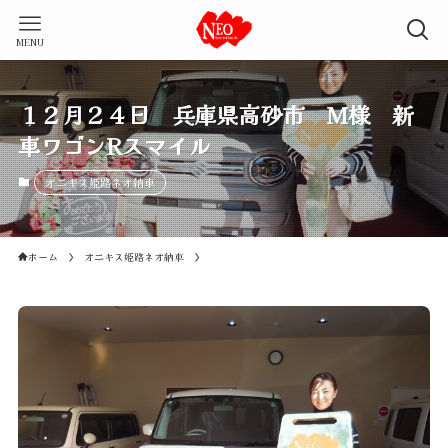
MENU
１２月２４日 兵庫県高砂市 M様 新
車ワゴンRスマイル
オニキス姫路ネオ納車
ホーム
オニキス姫路ネオ納車