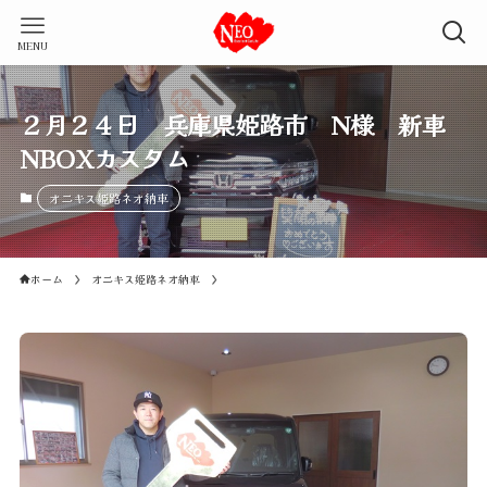
MENU
２月２４日 兵庫県姫路市 N様 新車
NBOXカスタム
オニキス姫路ネオ納車
ホーム
オニキス姫路ネオ納車