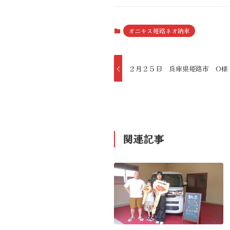
オニキス姫路ネオ納車
２月２５日 兵庫県姫路市 O様
関連記事