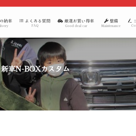
の納車
厳選お買い得車
整備
よくある質問
FAQ
Co
livery
Good deal car
Maintenance
新車N-BOXカスタム