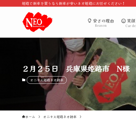
姫路で新車を買うなら新車が安いネオ姫路にお任せください！
笑顔
安さの理由
Reason
Car de
２月２５日 兵庫県姫路市 N様 
オニキス姫路ネオ納車
ホーム
オニキス姫路ネオ納車