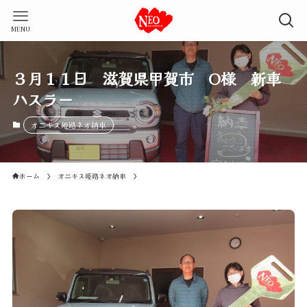
MENU
３月１１日 滋賀県甲賀市 O様 新車
ハスラー
オニキス姫路ネオ納車
ホーム
オニキス姫路ネオ納車