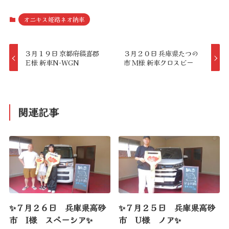
オニキス姫路ネオ納車
３月１９日 京都府綴喜郡
３月２０日 兵庫県たつの
Ｅ様 新車N-WGN
市 Ｍ様 新車クロスビー
関連記事
✨７月２６日 兵庫県高砂
✨７月２５日 兵庫県高砂
市 I様 スペーシア✨
市 U様 ノア✨