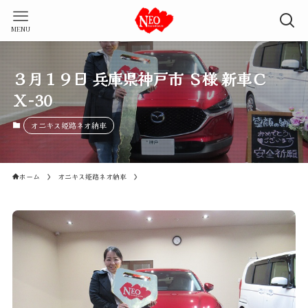
MENU
３月１９日 兵庫県神戸市 Ｓ様 新車Ｃ
Ｘ-30
オニキス姫路ネオ納車
ホーム
オニキス姫路ネオ納車