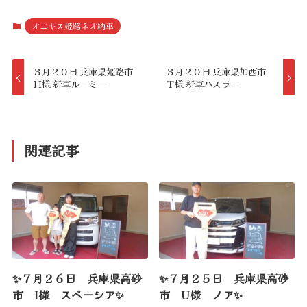
オニキス姫路ネオ納車
３月２０日 兵庫県姫路市
３月２０日 兵庫県加西市
Ｈ様 新車ルーミー
Ｔ様 新車ハスラー
関連記事
✨７月２６日 兵庫県高砂
✨７月２５日 兵庫県高砂
市 I様 スペーシア✨
市 U様 ノア✨