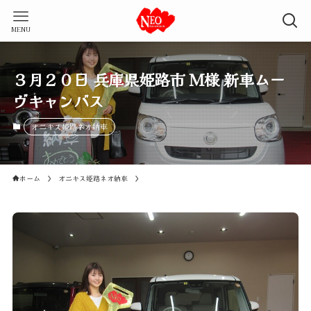
MENU
３月２０日 兵庫県姫路市 Ｍ様 新車ムー
ヴキャンバス
オニキス姫路ネオ納車
ホーム
オニキス姫路ネオ納車