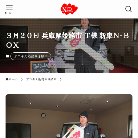
MENU
３月２０日 兵庫県姫路市 Ｔ様 新車Ｎ-Ｂ
ＯＸ
オニキス姫路ネオ納車
ホーム
オニキス姫路ネオ納車