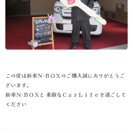
この度は新車Ｎ-ＢＯＸのご購入誠にありがとうご
ざいます。
新車Ｎ-ＢＯＸと 素敵なＣａｒＬｉｆｅを過ごして
ください