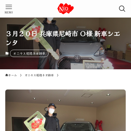
MENU
３月２０日 兵庫県尼崎市 Ｏ様 新車シエ
ンタ
オニキス姫路ネオ納車
ホーム
オニキス姫路ネオ納車