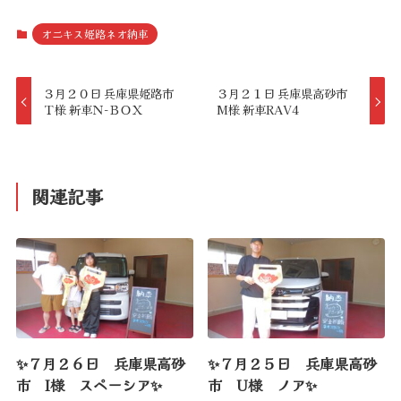
オニキス姫路ネオ納車
３月２０日 兵庫県姫路市
３月２１日 兵庫県高砂市
Ｔ様 新車Ｎ-ＢＯＸ
M様 新車RAV4
関連記事
✨７月２６日 兵庫県高砂
✨７月２５日 兵庫県高砂
市 I様 スペーシア✨
市 U様 ノア✨