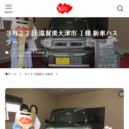
MENU
３月２７日 滋賀県大津市 Ｉ様 新車ハス
ラー
オニキス姫路ネオ納車
ホーム
オニキス姫路ネオ納車