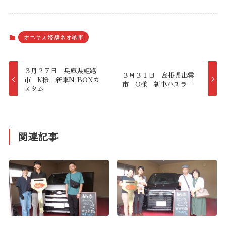
オニキス姫路ネオ納車
３月２７日 兵庫県姫路
３月３１日 島根県出雲
市 K様 新車N-BOXカ
市 O様 新車ハスラー
スタム
関連記事