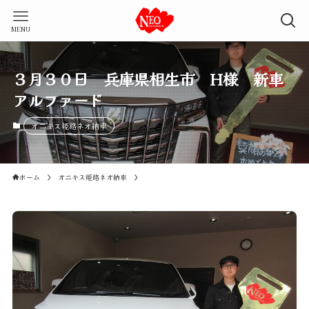
MENU
３月３０日 兵庫県相生市 H様 新車
アルファード
オニキス姫路ネオ納車
ホーム
オニキス姫路ネオ納車