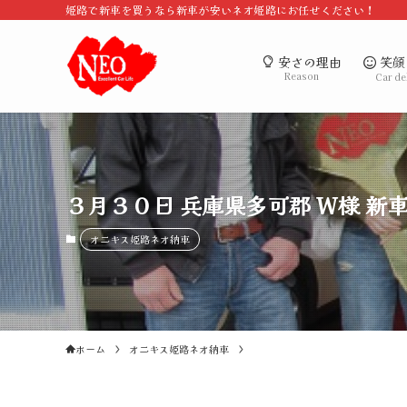
姫路で新車を買うなら新車が安いネオ姫路にお任せください！
笑顔
安さの理由
Reason
Car de
３月３０日 兵庫県多可郡 W様 新車
オニキス姫路ネオ納車
ホーム
オニキス姫路ネオ納車