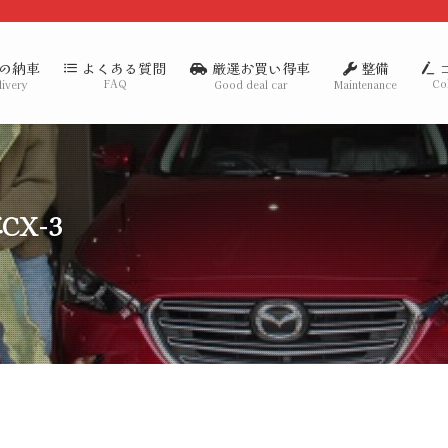
の納車
厳選お買い得車
整備
よくある質問
FAQ
Co
livery
Good deal car
Maintenance
CX-3