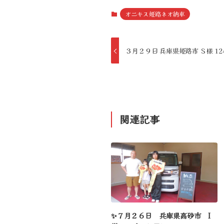
オニキス姫路ネオ納車
３月２９日 兵庫県姫路市 Ｓ様 1
関連記事
✨７月２６日 兵庫県高砂市 I