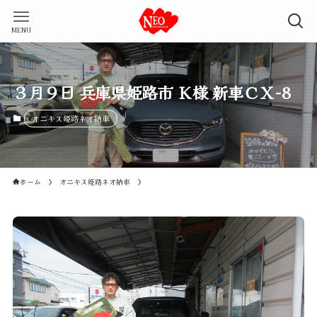
MENU
３月９日 兵庫県姫路市 Ｋ様 新車ＣＸ-8
オニキス姫路ネオ納車
ホーム
オニキス姫路ネオ納車