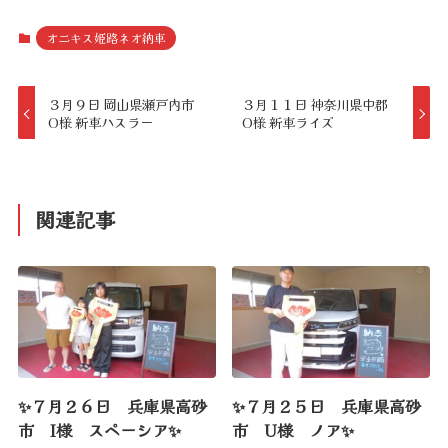
オニキス姫路ネオ納車
３月９日 岡山県瀬戸内市
３月１１日 神奈川県中郡
O様 新車ハスラー
O様 新車ライズ
関連記事
✨７月２６日 兵庫県高砂
✨７月２５日 兵庫県高砂
市 I様 スペーシア✨
市 U様 ノア✨