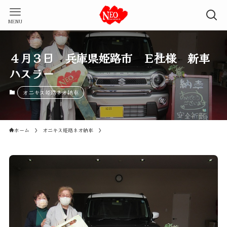
MENU
４月３日 兵庫県姫路市 Ｅ社様 新車
ハスラー
オニキス姫路ネオ納車
ホーム
オニキス姫路ネオ納車