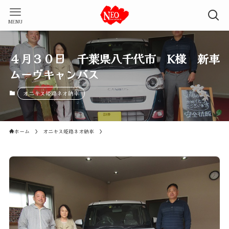
MENU
４月３０日 千葉県八千代市 K様 新車
ムーヴキャンバス
オニキス姫路ネオ納車
ホーム
オニキス姫路ネオ納車