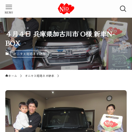
MENU
４月４日 兵庫県加古川市 O様 新車N-
BOX
オニキス姫路ネオ納車
ホーム
オニキス姫路ネオ納車