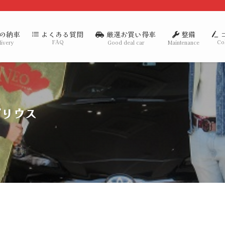
の納車
厳選お買い得車
整備
よくある質問
FAQ
Co
livery
Good deal car
Maintenance
プリウス