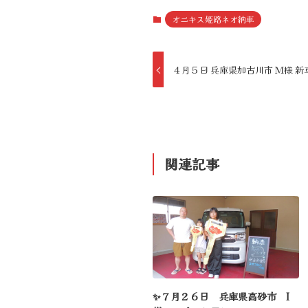
オニキス姫路ネオ納車
４月５日 兵庫県加古川市 Ｍ様 新
関連記事
✨７月２６日 兵庫県高砂市 I