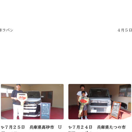
車ラパン
４月５日
✨７月２５日 兵庫県高砂市 U
✨７月２４日 兵庫県たつの市