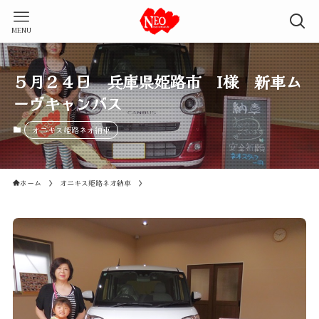
MENU
５月２４日 兵庫県姫路市 I様 新車ム
ーヴキャンバス
オニキス姫路ネオ納車
ホーム
オニキス姫路ネオ納車