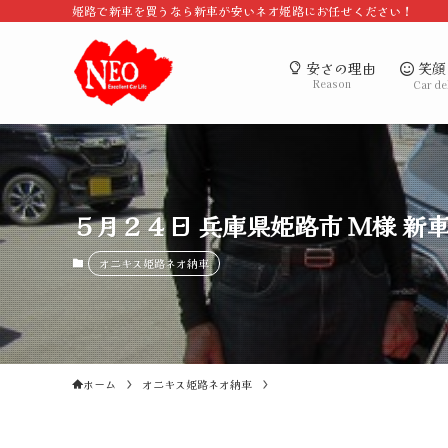
姫路で新車を買うなら新車が安いネオ姫路にお任せください！
笑顔
安さの理由
Reason
Car de
５月２４日 兵庫県姫路市 Ｍ様 新
オニキス姫路ネオ納車
ホーム
オニキス姫路ネオ納車