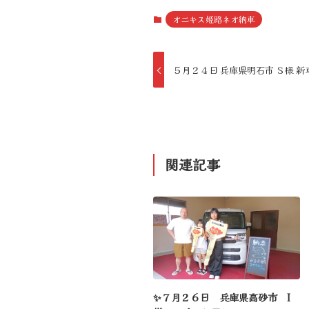
オニキス姫路ネオ納車
５月２４日 兵庫県明石市 Ｓ様 
関連記事
✨７月２６日 兵庫県高砂市 I