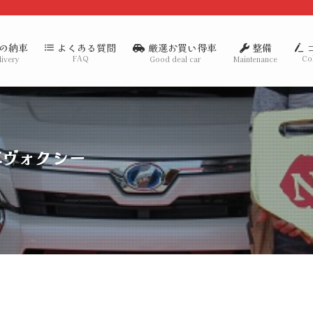
の納車
厳選お買い得車
整備
よくある質問
FAQ
Co
livery
Good deal car
Maintenance
車ヴォクシー