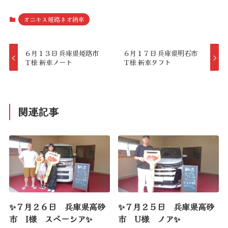
オニキス姫路ネオ納車
６月１３日 兵庫県姫路市
６月１７日 兵庫県明石市
Ｔ様 新車ノート
Ｔ様 新車タフト
関連記事
✨７月２６日 兵庫県高砂
✨７月２５日 兵庫県高砂
市 I様 スペーシア✨
市 U様 ノア✨