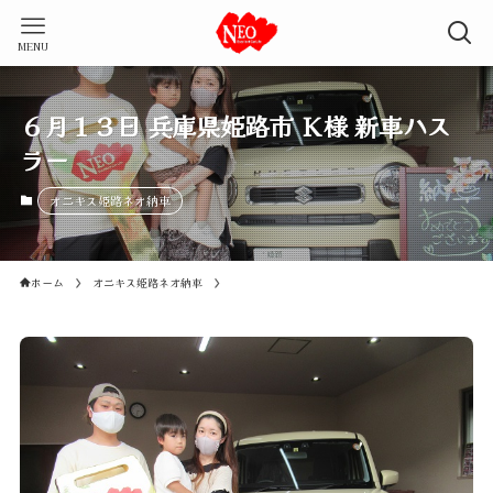
MENU
６月１３日 兵庫県姫路市 Ｋ様 新車ハス
ラー
オニキス姫路ネオ納車
ホーム
オニキス姫路ネオ納車