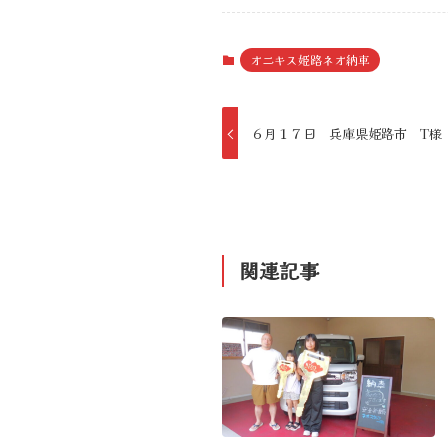
オニキス姫路ネオ納車
６月１７日 兵庫県姫路市 T様
関連記事