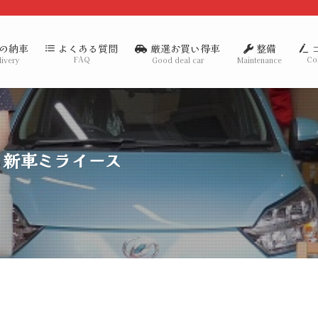
の納車
厳選お買い得車
整備
よくある質問
FAQ
Co
livery
Good deal car
Maintenance
 新車ミライース