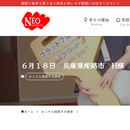
姫路で新車を買うなら新車が安いネオ姫路にお任せください！
笑顔
安さの理由
Reason
Car de
６月１８日 兵庫県姫路市 H様
オニキス姫路ネオ納車
ホーム
オニキス姫路ネオ納車