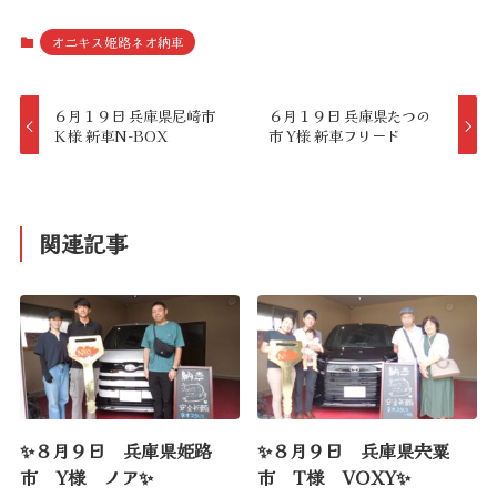
オニキス姫路ネオ納車
６月１９日 兵庫県尼崎市
６月１９日 兵庫県たつの
Ｋ様 新車N-BOX
市 Y様 新車フリード
関連記事
✨８月９日 兵庫県姫路
✨８月９日 兵庫県宍粟
市 Y様 ノア✨
市 T様 VOXY✨