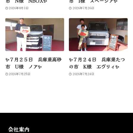
市 N様 NBOX✨
市 I様 スペーシア✨
2026年8月1日
2026年7月26日
✨７月２５日 兵庫県高砂
✨７月２４日 兵庫県たつ
市 U様 ノア✨
の市 K様 エヴリィ✨
2026年7月25日
2026年7月24日
会社案内