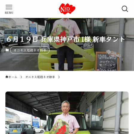
MENU
６月１９日 兵庫県神戸市 I様 新車タント
オニキス姫路ネオ納車
ホーム
オニキス姫路ネオ納車