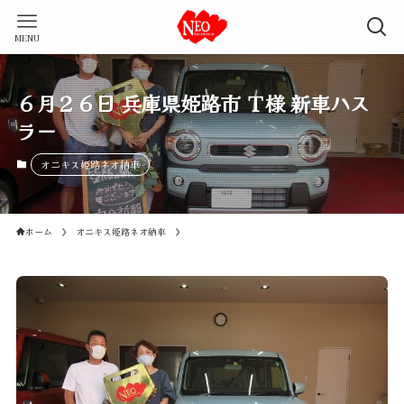
MENU
６月２６日 兵庫県姫路市 Ｔ様 新車ハス
ラー
オニキス姫路ネオ納車
ホーム
オニキス姫路ネオ納車