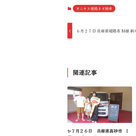
オニキス姫路ネオ納車
６月２７日 兵庫県姫路市 M様 
関連記事
✨７月２６日 兵庫県高砂市 I