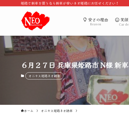
姫路で新車を買うなら新車が安いネオ姫路にお任せください！
笑顔
安さの理由
Reason
Car de
６月２７日 兵庫県姫路市 N様 新
オニキス姫路ネオ納車
ホーム
オニキス姫路ネオ納車