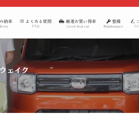
の納車
厳選お買い得車
整備
よくある質問
FAQ
Co
livery
Good deal car
Maintenance
車ウェイク