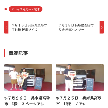
オニキス姫路ネオ納車
７月１８日 兵庫県淡路市
７月１９日 兵庫県西脇市
Ｔ社様 新車ライズ
Ｓ様 新車ハスラー
関連記事
✨７月２６日 兵庫県高砂
✨７月２５日 兵庫県高砂
市 I様 スペーシア✨
市 U様 ノア✨