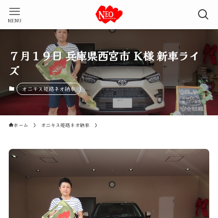
MENU
７月１９日 兵庫県西宮市 Ｋ様 新車ライ
ズ
オニキス姫路ネオ納車
ホーム
オニキス姫路ネオ納車